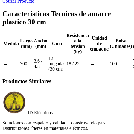
Cotizar Producto
Caracteristicas Tecnicas de amarre
plastico 30 cm
Resistencia
Unidad
Largo
Ancho
a la
Bolsa
Medida
Guia
de
(mm)
(mm)
tension
(Unidades)
empaque
(kg)
12
3,6 /
→
300
pulgadas
18 / 22
→
100
4,8
(30 cm)
Productos Similares
JD Eléctricos
Soluciones con respaldo y calidad... construyendo país.
Distribuidores líderes en materiales eléctricos.