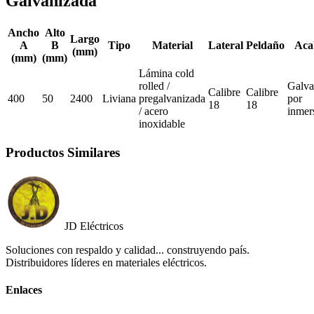
Galvanizada
Ancho
Alto
Largo
A
B
Tipo
Material
Lateral
Peldaño
Aca
(mm)
(mm)
(mm)
Lámina cold
rolled /
Galva
Calibre
Calibre
400
50
2400
Liviana
pregalvanizada
por
18
18
/ acero
inmer
inoxidable
Productos Similares
JD Eléctricos
Soluciones con respaldo y calidad... construyendo país.
Distribuidores líderes en materiales eléctricos.
Enlaces