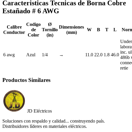
Caracteristicas Tecnicas de Borna Cobre
Estañado # 6 AWG
Codigo
Ø
Calibre
Dimensiones
de
Tornillo
W
B
T
L
Norm
Conductor
(mm)
Color
(in)
Under
labora
inc. u
6 awg
Azul
1/4
→
11.0
22.0
1.8
46.0
486b 
connec
retie
Productos Similares
JD Eléctricos
Soluciones con respaldo y calidad... construyendo país.
Distribuidores líderes en materiales eléctricos.