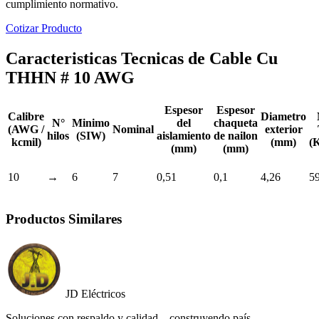
cumplimiento normativo.
Cotizar Producto
Caracteristicas Tecnicas de Cable Cu
THHN # 10 AWG
Espesor
Espesor
Calibre
Diametro
N°
Minimo
del
chaqueta
(AWG /
Nominal
exterior
hilos
(SIW)
aislamiento
de nailon
kcmil)
(mm)
(
(mm)
(mm)
10
→
6
7
0,51
0,1
4,26
59
Productos Similares
JD Eléctricos
Soluciones con respaldo y calidad... construyendo país.