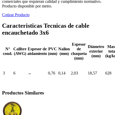
comerciales que requieran calidad y cumplimiento normativo.
Producto disponible por metro.
Cotizar Producto
Caracteristicas Tecnicas de cable
encauchetado 3x6
Espesor
Diámetro
Mas
N°
Calibre
Espesor de
PVC
Nailon
de
exterior
tota
cond.
(AWG)
aislamiento
(mm)
(mm)
chaqueta
(mm)
(kg/k
(mm)
3
6
→
0,76
0,14
2,03
18,57
628
Productos Similares