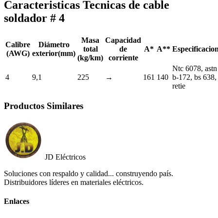
Caracteristicas Tecnicas de cable
soldador # 4
Masa
Capacidad
Calibre
Diámetro
total
de
A*
A**
Especificacio
(AWG)
exterior(mm)
(kg/km)
corriente
Ntc 6078, astn
4
9,1
225
→
161
140
b-172, bs 638,
retie
Productos Similares
JD Eléctricos
Soluciones con respaldo y calidad... construyendo país.
Distribuidores líderes en materiales eléctricos.
Enlaces