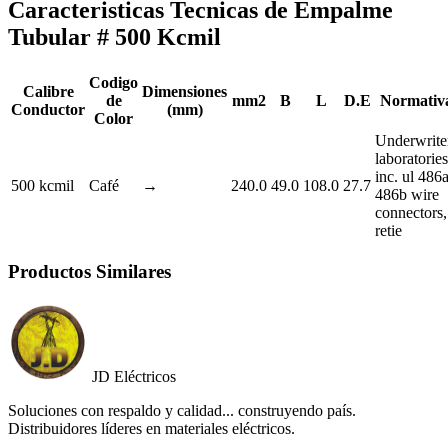
Caracteristicas Tecnicas de Empalme
Tubular # 500 Kcmil
Codigo
Calibre
Dimensiones
de
mm2
B
L
D.E
Normativ
Conductor
(mm)
Color
Underwrite
laboratories
inc. ul 486a
500 kcmil
Café
→
240.0
49.0
108.0
27.7
486b wire
connectors,
retie
Productos Similares
JD Eléctricos
Soluciones con respaldo y calidad... construyendo país.
Distribuidores líderes en materiales eléctricos.