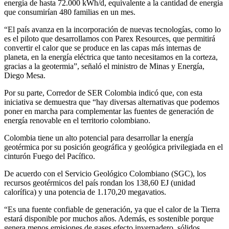
energía de hasta 72.000 kWh/d, equivalente a la cantidad de energía
que consumirían 480 familias en un mes.
“El país avanza en la incorporación de nuevas tecnologías, como lo
es el piloto que desarrollamos con Parex Resources, que permitirá
convertir el calor que se produce en las capas más internas de
planeta, en la energía eléctrica que tanto necesitamos en la corteza,
gracias a la geotermia”, señaló el ministro de Minas y Energía,
Diego Mesa.
Por su parte, Corredor de SER Colombia indicó que, con esta
iniciativa se demuestra que “hay diversas alternativas que podemos
poner en marcha para complementar las fuentes de generación de
energía renovable en el territorio colombiano.
Colombia tiene un alto potencial para desarrollar la energía
geotérmica por su posición geográfica y geológica privilegiada en el
cinturón Fuego del Pacífico.
De acuerdo con el Servicio Geológico Colombiano (SGC), los
recursos geotérmicos del país rondan los 138,60 EJ (unidad
calorífica) y una potencia de 1.170,20 megavatios.
“Es una fuente confiable de generación, ya que el calor de la Tierra
estará disponible por muchos años. Además, es sostenible porque
genera menos emisiones de gases efecto invernadero, sólidos