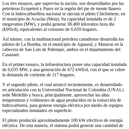
Los tres ensayos, que supervisa la nación, son desarrollados por las
petroleras Ecopetrol y Parex en la región del pie de monte llanero.
Con la hidrocarburífera nacional se ejecuta el piloto Chichimene, en
el municipio de Acacías (Meta). Su capacidad instalada es de 2
megavatios (MW), y podrá generar 38.400 kilovatios hora día
(kWh/d), equivalentes al consumo de 6.659 hogares.
Así mismo, con la multinacional petrolera canadiense desarrolla los
pilotos de La Rumba, en el municipio de Aguazul, y Maracas en la
cabecera de San Luis de Palenque, ambos en el departamento del
Casanare.
En el primer ensayo, la infraestructura posee una capacidad instalada
de 0,035 MW, y una generación de 672 kWh/d, con el que se cubre
la demanda de corriente de 117 hogares.
Y el segundo piloto, el cual arrancó recientemente, es desarrollado
en articulación con la Universidad Nacional de Colombia (UNAL)
sede Medellín y busca, principalmente, aprovechar las altas
temperaturas y volúmenes de agua producidos en la extracción de
hidrocarburos, para generar energía eléctrica por medio de equipos
especializados instalados en superficie.
El piloto producirá aproximadamente 100 kW efectivos de energía
eléctrica. De esta manera, el sistema podrá generar una cantidad de