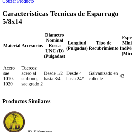
Cotizar Producto
Caracteristicas Tecnicas de Esparrago
5/8x14
Diametro
Espe
Nominal
Longitud
Tipo de
Min
Material
Accesorios
Rosca
(Pulgadas)
Recubrimiento
Indivi
UNC (D)
(Mic
(Pulgadas)
Acero
Tuercos:
sae
acero al
Desde 1/2
Desde 4
Galvanizado en
43
1010-
carbono,
hasta 3/4
hasta 24*
caliente
1020
sae grado 2
Productos Similares