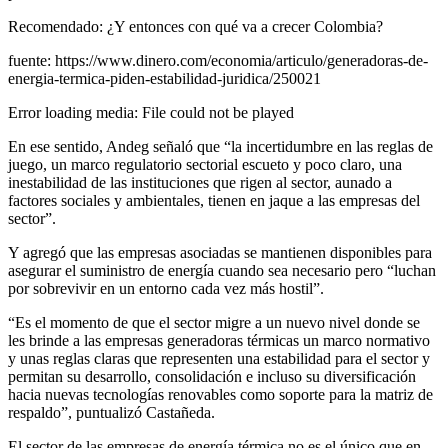
Recomendado: ¿Y entonces con qué va a crecer Colombia?
fuente: https://www.dinero.com/economia/articulo/generadoras-de-
energia-termica-piden-estabilidad-juridica/250021
Error loading media: File could not be played
En ese sentido, Andeg señaló que “la incertidumbre en las reglas de
juego, un marco regulatorio sectorial escueto y poco claro, una
inestabilidad de las instituciones que rigen al sector, aunado a
factores sociales y ambientales, tienen en jaque a las empresas del
sector”.
Y agregó que las empresas asociadas se mantienen disponibles para
asegurar el suministro de energía cuando sea necesario pero “luchan
por sobrevivir en un entorno cada vez más hostil”.
“Es el momento de que el sector migre a un nuevo nivel donde se
les brinde a las empresas generadoras térmicas un marco normativo
y unas reglas claras que representen una estabilidad para el sector y
permitan su desarrollo, consolidación e incluso su diversificación
hacia nuevas tecnologías renovables como soporte para la matriz de
respaldo”, puntualizó Castañeda.
El sector de las empresas de energía térmica no es el único que en