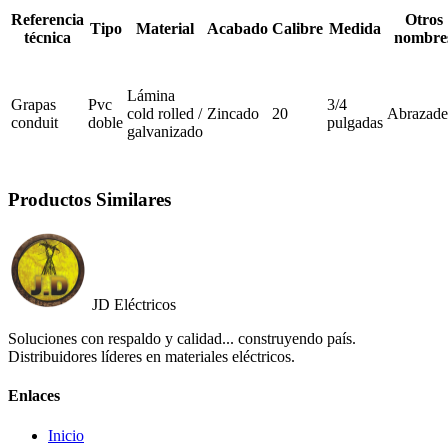
Referencia
Otros
Tipo
Material
Acabado
Calibre
Medida
técnica
nombre
Lámina
Grapas
Pvc
3/4
cold rolled /
Zincado
20
Abrazade
conduit
doble
pulgadas
galvanizado
Productos Similares
JD Eléctricos
Soluciones con respaldo y calidad... construyendo país.
Distribuidores líderes en materiales eléctricos.
Enlaces
Inicio