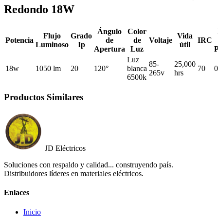
Redondo 18W
Ángulo
Color
Flujo
Grado
Vida
Potencia
de
de
Voltaje
IRC
Luminoso
Ip
útil
Apertura
Luz
P
Luz
85-
25,000
18w
1050 lm
20
120°
blanca
70
0
265v
hrs
6500k
Productos Similares
JD Eléctricos
Soluciones con respaldo y calidad... construyendo país.
Distribuidores líderes en materiales eléctricos.
Enlaces
Inicio