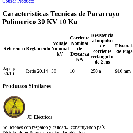
Cotizar Producto
Caracteristicas Tecnicas de Pararrayo
Polimerico 30 KV 10 Ka
Resistencia
Corriente
al impulso
Voltaje
Nominal
de
Distanci
Referencia
Reglamento
Nominal
de
corriente
de Fuga
kV
Descarga
rectangular
KA
de 2 ms
Japs-p-
Retie 20.14
30
10
250 a
910 mm
30/10
Productos Similares
JD Eléctricos
Soluciones con respaldo y calidad... construyendo país.
Distribuidores líderes en materiales eléctricos.