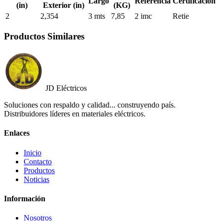
Largo
Referencia
Certificación
(in)
Exterior (in)
(KG)
2
2,354
3 mts
7,85
2 imc
Retie
Productos Similares
JD Eléctricos
Soluciones con respaldo y calidad... construyendo país.
Distribuidores líderes en materiales eléctricos.
Enlaces
Inicio
Contacto
Productos
Noticias
Información
Nosotros