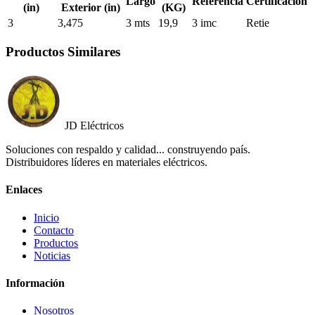
Largo
Referencia
Certificación
(in)
Exterior (in)
(KG)
3
3,475
3 mts
19,9
3 imc
Retie
Productos Similares
JD Eléctricos
Soluciones con respaldo y calidad... construyendo país.
Distribuidores líderes en materiales eléctricos.
Enlaces
Inicio
Contacto
Productos
Noticias
Información
Nosotros