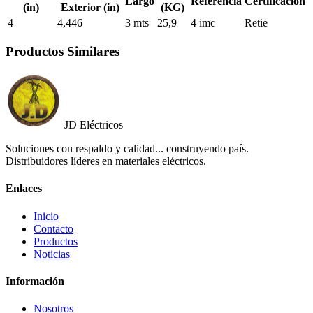
Largo
Referencia
Certificación
(in)
Exterior (in)
(KG)
4
4,446
3 mts
25,9
4 imc
Retie
Productos Similares
JD Eléctricos
Soluciones con respaldo y calidad... construyendo país.
Distribuidores líderes en materiales eléctricos.
Enlaces
Inicio
Contacto
Productos
Noticias
Información
Nosotros