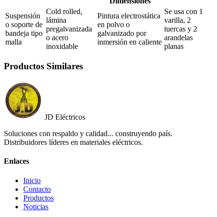
Dimensiones
Cold rolled,
Se usa con 1
Suspensión
Pintura electrostática
lámina
varilla, 2
o soporte de
en polvo o
pregalvanizada
tuercas y 2
bandeja tipo
galvanizado por
o acero
arandelas
malla
inmersión en caliente
inoxidable
planas
Productos Similares
JD Eléctricos
Soluciones con respaldo y calidad... construyendo país.
Distribuidores líderes en materiales eléctricos.
Enlaces
Inicio
Contacto
Productos
Noticias