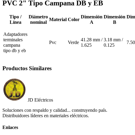
PVC 2" Tipo Campana DB y EB
Tipo /
Diámetro
Dimensión
Dimensión
Dim
Material
Color
Línea
nominal
A
B
Adaptadores
terminales
41.28 mm /
3.18 mm /
Pvc
Verde
7.5
campana
1.625
0.125
tipo db y eb
Productos Similares
JD Eléctricos
Soluciones con respaldo y calidad... construyendo país.
Distribuidores líderes en materiales eléctricos.
Enlaces