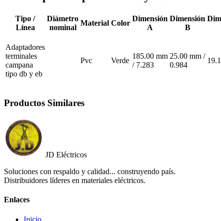
Tipo /
Diámetro
Dimensión
Dimensión
Dim
Material
Color
Línea
nominal
A
B
Adaptadores
terminales
185.00 mm
25.00 mm /
Pvc
Verde
19.
campana
/ 7.283
0.984
tipo db y eb
Productos Similares
JD Eléctricos
Soluciones con respaldo y calidad... construyendo país.
Distribuidores líderes en materiales eléctricos.
Enlaces
Inicio