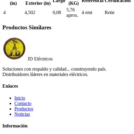
Largo
Referencia
Certificación
(in)
Exterior (in)
(KG)
5,76
4
4,502
0,08
4 emt
Retie
aprox.
Productos Similares
JD Eléctricos
Soluciones con respaldo y calidad... construyendo país.
Distribuidores líderes en materiales eléctricos.
Enlaces
Inicio
Contacto
Productos
Noticias
Información