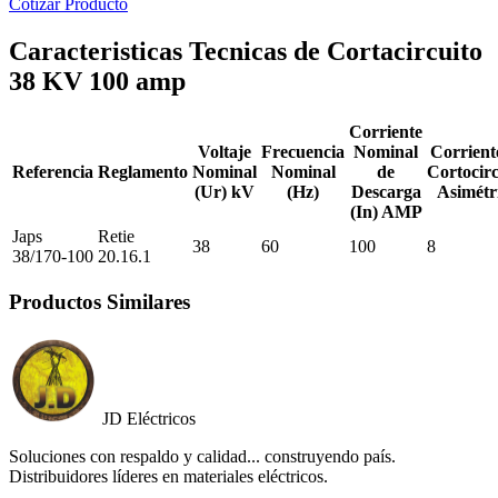
Cotizar Producto
Caracteristicas Tecnicas de Cortacircuito
38 KV 100 amp
Corriente
Voltaje
Frecuencia
Nominal
Corrient
Referencia
Reglamento
Nominal
Nominal
de
Cortocirc
(Ur) kV
(Hz)
Descarga
Asimétr
(In) AMP
Japs
Retie
38
60
100
8
38/170-100
20.16.1
Productos Similares
JD Eléctricos
Soluciones con respaldo y calidad... construyendo país.
Distribuidores líderes en materiales eléctricos.